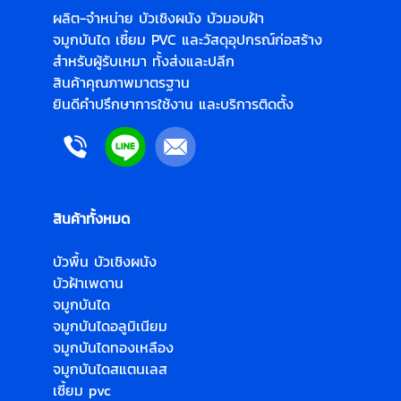
ผลิต-จำหน่าย
บัวเชิงผนัง
บัวมอบฝ้า
จมูกบันได
เซี้ยม PVC
และวัสดุอุปกรณ์ก่อสร้าง
สำหรับผู้รับเหมา ทั้งส่งและปลีก
สินค้าคุณภาพมาตรฐาน
ยินดีคำปรึกษาการใช้งาน และบริการติดตั้ง
สินค้าทั้งหมด
บัวพื้น
บัวเชิงผนัง
บัวฝ้าเพดาน
จมูกบันได
จมูกบันไดอลูมิเนียม
จมูกบันไดทองเหลือง
จมูกบันไดสแตนเลส
เซี้ยม pvc