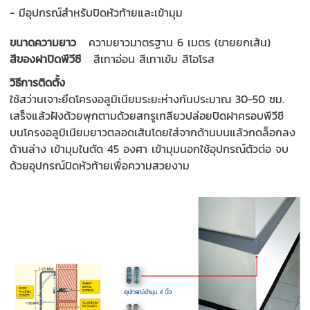
- มีอุปกรณ์สำหรับปิดหัวท้ายและเข้ามุม
ขนาดความยาว
ความยาวมาตรฐาน 6 เมตร (ขายยกเส้น)
สีของฝาปิดพีวีซี
สีเทาอ่อน สีเทาเข้ม สีโอโรส
วิธีการติดตั้ง
ใช้สว่านเจาะยึดโครงอลูมิเนียมระยะห่างกันประมาณ 30-50 ซม.
เสร็จแล้วฝังด้วยพุกตามด้วยสกรูเกลียวปล่อยปิดฝาครอบพีวีซี
บนโครงอลูมิเนียมยาวตลอดเส้นโดยใส่จากด้านบนแล้วกดล็อกลง
ด้านล่าง เข้ามุมในตัด 45 องศา เข้ามุมนอกใช้อุปกรณ์ตัวต่อ จบ
ด้วยอุปกรณ์ปิดหัวท้ายเพื่อความสวยงาม