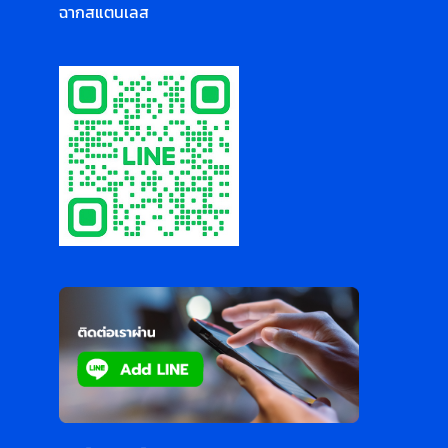
ฉากสแตนเลส